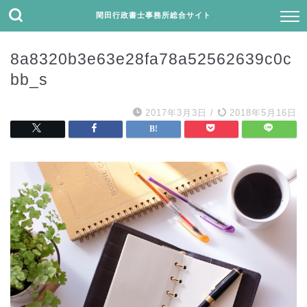
閑田行政書士事務所総合サイト
8a8320b3e63e28fa78a52562639c0c
bb_s
2017年3月3日
/
2018年5月16日