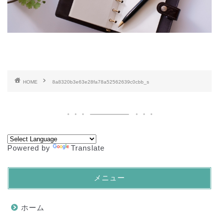
HOME
8a8320b3e63e28fa78a52562639c0cbb_s
Powered by
Translate
メニュー
ホーム