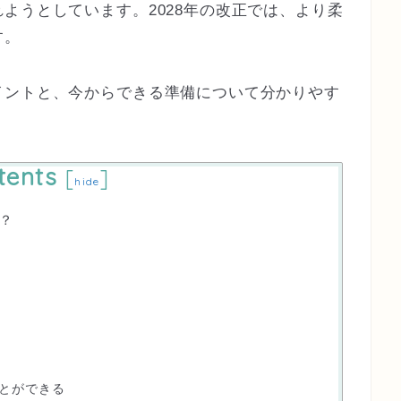
ようとしています。2028年の改正では、より柔
す。
イントと、今からできる準備
について分かりやす
tents
[
]
hide
？
？
ことができる